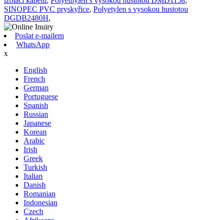
izolaci kabelů
,
Polyethylen s vysokou hustotou DMD1158
,
SINOPEC PVC pryskyřice
,
Polyetylen s vysokou hustotou
DGDB2480H
,
Poslat e-mailem
WhatsApp
x
English
French
German
Portuguese
Spanish
Russian
Japanese
Korean
Arabic
Irish
Greek
Turkish
Italian
Danish
Romanian
Indonesian
Czech