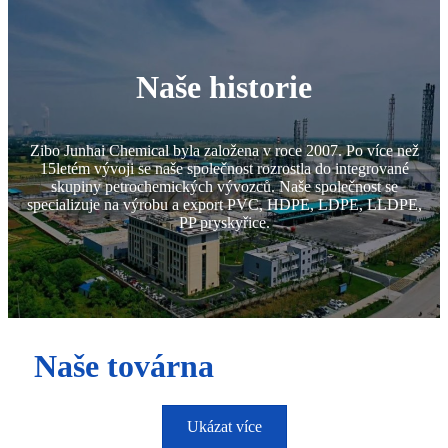
Naše historie
Zibo Junhai Chemical byla založena v roce 2007. Po více než
15letém vývoji se naše společnost rozrostla do integrované
skupiny petrochemických vývozců. Naše společnost se
specializuje na výrobu a export PVC, HDPE, LDPE, LLDPE,
PP pryskyřice.
Naše továrna
Ukázat více