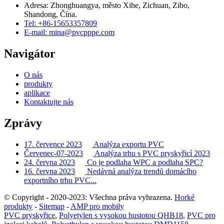
Adresa: Zhonghuangya, město Xihe, Zichuan, Zibo,
Shandong, Čína.
Tel: +86-15653357809
E-mail: mina@pvcpppe.com
Navigátor
O nás
produkty
aplikace
Kontaktujte nás
Zprávy
17. července 2023
Analýza exportu PVC
Červenec-07-2023
Analýza trhu s PVC pryskyřicí 2023
24. června 2023
Co je podlaha WPC a podlaha SPC?
16. června 2023
Nedávná analýza trendů domácího
exportního trhu PVC...
© Copyright - 2020-2023: Všechna práva vyhrazena.
Horké
produkty
-
Sitemap
-
AMP pro mobily
PVC pryskyřice
,
Polyetylen s vysokou hustotou QHB18
,
PVC pro