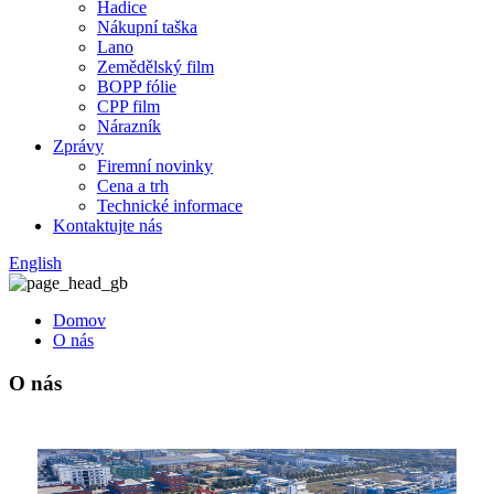
Hadice
Nákupní taška
Lano
Zemědělský film
BOPP fólie
CPP film
Nárazník
Zprávy
Firemní novinky
Cena a trh
Technické informace
Kontaktujte nás
English
Domov
O nás
O nás