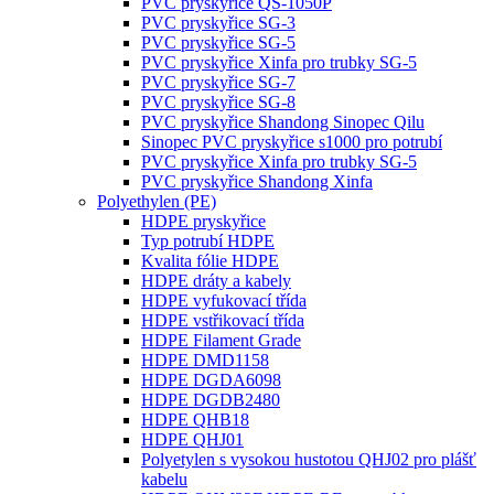
PVC pryskyřice QS-1050P
PVC pryskyřice SG-3
PVC pryskyřice SG-5
PVC pryskyřice Xinfa pro trubky SG-5
PVC pryskyřice SG-7
PVC pryskyřice SG-8
PVC pryskyřice Shandong Sinopec Qilu
Sinopec PVC pryskyřice s1000 pro potrubí
PVC pryskyřice Xinfa pro trubky SG-5
PVC pryskyřice Shandong Xinfa
Polyethylen (PE)
HDPE pryskyřice
Typ potrubí HDPE
Kvalita fólie HDPE
HDPE dráty a kabely
HDPE vyfukovací třída
HDPE vstřikovací třída
HDPE Filament Grade
HDPE DMD1158
HDPE DGDA6098
HDPE DGDB2480
HDPE QHB18
HDPE QHJ01
Polyetylen s vysokou hustotou QHJ02 pro plášť
kabelu