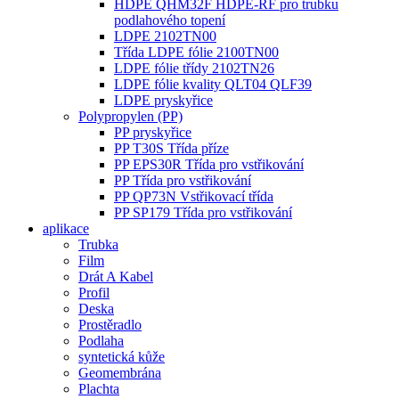
HDPE QHM32F HDPE-RF pro trubku
podlahového topení
LDPE 2102TN00
Třída LDPE fólie 2100TN00
LDPE fólie třídy 2102TN26
LDPE fólie kvality QLT04 QLF39
LDPE pryskyřice
Polypropylen (PP)
PP pryskyřice
PP T30S Třída příze
PP EPS30R Třída pro vstřikování
PP Třída pro vstřikování
PP QP73N Vstřikovací třída
PP SP179 Třída pro vstřikování
aplikace
Trubka
Film
Drát A Kabel
Profil
Deska
Prostěradlo
Podlaha
syntetická kůže
Geomembrána
Plachta