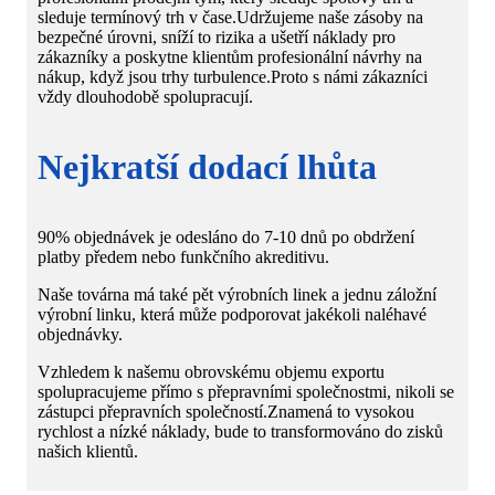
sleduje termínový trh v čase.Udržujeme naše zásoby na
bezpečné úrovni, sníží to rizika a ušetří náklady pro
zákazníky a poskytne klientům profesionální návrhy na
nákup, když jsou trhy turbulence.Proto s námi zákazníci
vždy dlouhodobě spolupracují.
Nejkratší dodací lhůta
90% objednávek je odesláno do 7-10 dnů po obdržení
platby předem nebo funkčního akreditivu.
Naše továrna má také pět výrobních linek a jednu záložní
výrobní linku, která může podporovat jakékoli naléhavé
objednávky.
Vzhledem k našemu obrovskému objemu exportu
spolupracujeme přímo s přepravními společnostmi, nikoli se
zástupci přepravních společností.Znamená to vysokou
rychlost a nízké náklady, bude to transformováno do zisků
našich klientů.