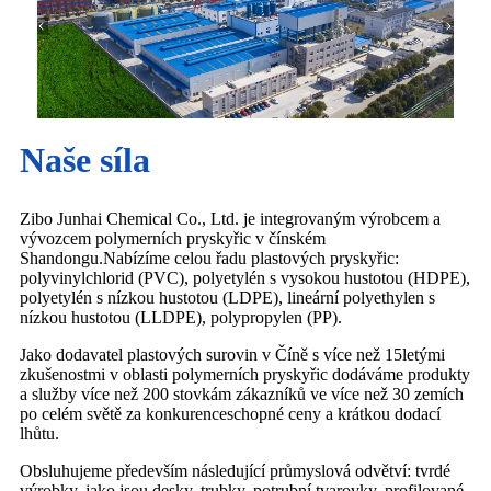
Naše síla
Zibo Junhai Chemical Co., Ltd. je integrovaným výrobcem a
vývozcem polymerních pryskyřic v čínském
Shandongu.Nabízíme celou řadu plastových pryskyřic:
polyvinylchlorid (PVC), polyetylén s vysokou hustotou (HDPE),
polyetylén s nízkou hustotou (LDPE), lineární polyethylen s
nízkou hustotou (LLDPE), polypropylen (PP).
Jako dodavatel plastových surovin v Číně s více než 15letými
zkušenostmi v oblasti polymerních pryskyřic dodáváme produkty
a služby více než 200 stovkám zákazníků ve více než 30 zemích
po celém světě za konkurenceschopné ceny a krátkou dodací
lhůtu.
Obsluhujeme především následující průmyslová odvětví: tvrdé
výrobky, jako jsou desky, trubky, potrubní tvarovky, profilované