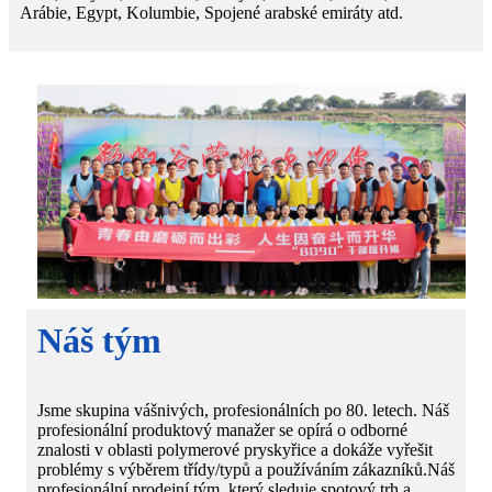
Arábie, Egypt, Kolumbie, Spojené arabské emiráty atd.
Náš tým
Jsme skupina vášnivých, profesionálních po 80. letech. Náš
profesionální produktový manažer se opírá o odborné
znalosti v oblasti polymerové pryskyřice a dokáže vyřešit
problémy s výběrem třídy/typů a používáním zákazníků.Náš
profesionální prodejní tým, který sleduje spotový trh a