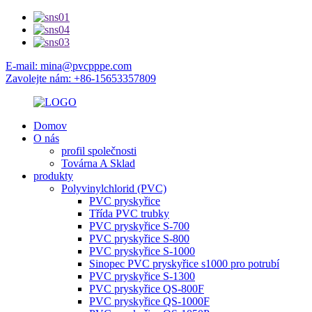
E-mail: mina@pvcpppe.com
Zavolejte nám: +86-15653357809
Domov
O nás
profil společnosti
Továrna A Sklad
produkty
Polyvinylchlorid (PVC)
PVC pryskyřice
Třída PVC trubky
PVC pryskyřice S-700
PVC pryskyřice S-800
PVC pryskyřice S-1000
Sinopec PVC pryskyřice s1000 pro potrubí
PVC pryskyřice S-1300
PVC pryskyřice QS-800F
PVC pryskyřice QS-1000F