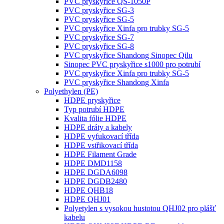
PVC pryskyřice QS-1050P
PVC pryskyřice SG-3
PVC pryskyřice SG-5
PVC pryskyřice Xinfa pro trubky SG-5
PVC pryskyřice SG-7
PVC pryskyřice SG-8
PVC pryskyřice Shandong Sinopec Qilu
Sinopec PVC pryskyřice s1000 pro potrubí
PVC pryskyřice Xinfa pro trubky SG-5
PVC pryskyřice Shandong Xinfa
Polyethylen (PE)
HDPE pryskyřice
Typ potrubí HDPE
Kvalita fólie HDPE
HDPE dráty a kabely
HDPE vyfukovací třída
HDPE vstřikovací třída
HDPE Filament Grade
HDPE DMD1158
HDPE DGDA6098
HDPE DGDB2480
HDPE QHB18
HDPE QHJ01
Polyetylen s vysokou hustotou QHJ02 pro plášť
kabelu