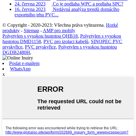
24. června 2023
Co je podlaha WPC a podlaha SPC?
16. června 2023
Nedávná analýza trendů domácího
exportního trhu PVC...
© Copyright - 2020-2023: Všechna práva vyhrazena.
Horké
produkty
-
Sitemap
-
AMP pro mobily
Polyetylen s vysokou hustotou QHB18
,
Polyetylen s vysokou
hustotou DMD1158
,
PVC pro izolaci kabelů
,
SINOPEC PVC
pryskyřice
,
PVC pryskyřice
,
Polyetylen s vysokou hustotou
DGDB2480H
,
Poslat e-mailem
WhatsApp
x