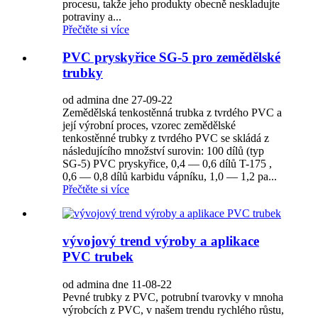
procesu, takže jeho produkty obecně neskladujte
potraviny a...
Přečtěte si více
PVC pryskyřice SG-5 pro zemědělské
trubky
od admina dne 27-09-22
Zemědělská tenkostěnná trubka z tvrdého PVC a
její výrobní proces, vzorec zemědělské
tenkostěnné trubky z tvrdého PVC se skládá z
následujícího množství surovin: 100 dílů (typ
SG-5) PVC pryskyřice, 0,4 — 0,6 dílů T-175 ,
0,6 — 0,8 dílů karbidu vápníku, 1,0 — 1,2 pa...
Přečtěte si více
vývojový trend výroby a aplikace
PVC trubek
od admina dne 11-08-22
Pevné trubky z PVC, potrubní tvarovky v mnoha
výrobcích z PVC, v našem trendu rychlého růstu,