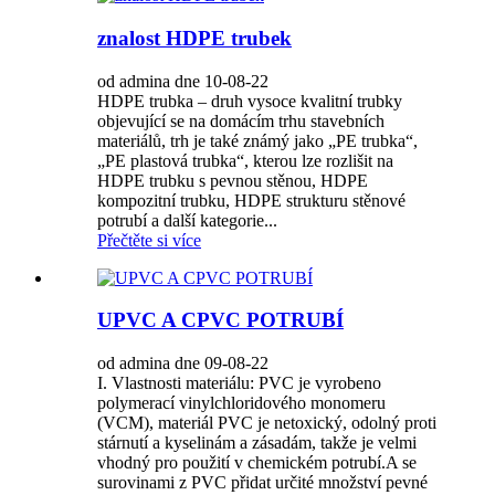
znalost HDPE trubek
od admina dne 10-08-22
HDPE trubka – druh vysoce kvalitní trubky
objevující se na domácím trhu stavebních
materiálů, trh je také známý jako „PE trubka“,
„PE plastová trubka“, kterou lze rozlišit na
HDPE trubku s pevnou stěnou, HDPE
kompozitní trubku, HDPE strukturu stěnové
potrubí a další kategorie...
Přečtěte si více
UPVC A CPVC POTRUBÍ
od admina dne 09-08-22
I. Vlastnosti materiálu: PVC je vyrobeno
polymerací vinylchloridového monomeru
(VCM), materiál PVC je netoxický, odolný proti
stárnutí a kyselinám a zásadám, takže je velmi
vhodný pro použití v chemickém potrubí.A se
surovinami z PVC přidat určité množství pevné