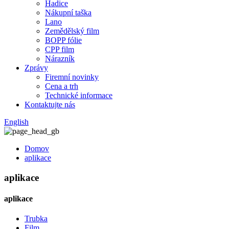
Hadice
Nákupní taška
Lano
Zemědělský film
BOPP fólie
CPP film
Nárazník
Zprávy
Firemní novinky
Cena a trh
Technické informace
Kontaktujte nás
English
Domov
aplikace
aplikace
aplikace
Trubka
Film