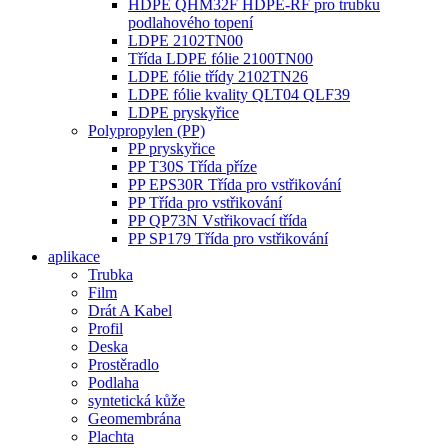
HDPE QHM32F HDPE-RF pro trubku
podlahového topení
LDPE 2102TN00
Třída LDPE fólie 2100TN00
LDPE fólie třídy 2102TN26
LDPE fólie kvality QLT04 QLF39
LDPE pryskyřice
Polypropylen (PP)
PP pryskyřice
PP T30S Třída příze
PP EPS30R Třída pro vstřikování
PP Třída pro vstřikování
PP QP73N Vstřikovací třída
PP SP179 Třída pro vstřikování
aplikace
Trubka
Film
Drát A Kabel
Profil
Deska
Prostěradlo
Podlaha
syntetická kůže
Geomembrána
Plachta