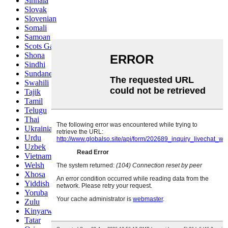
Sinhala
Slovak
Slovenian
Somali
Samoan
Scots Gaelic
Shona
Sindhi
Sundanese
Swahili
Tajik
Tamil
Telugu
Thai
Ukrainian
Urdu
Uzbek
Vietnamese
Welsh
Xhosa
Yiddish
Yoruba
Zulu
Kinyarwanda
Tatar