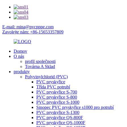
E-mail: mina@pvcpppe.com
Zavolejte nám: +86-15653357809
Domov
O nás
profil společnosti
Továrna A Sklad
produkty
Polyvinylchlorid (PVC)
PVC pryskyřice
Třída PVC potrubí
PVC pryskyřice S-700
PVC pryskyřice S-800
PVC pryskyřice S-1000
Sinopec PVC pryskyřice s1000 pro potrubí
PVC pryskyřice S-1300
PVC pryskyřice QS-800F
PVC pryskyřice QS-1000F