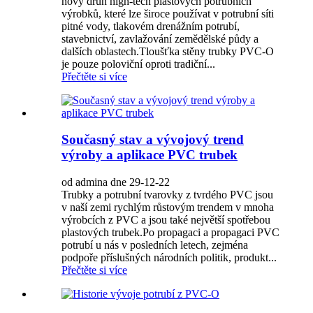
nový druh high-tech plastových potrubních
výrobků, které lze široce používat v potrubní síti
pitné vody, tlakovém drenážním potrubí,
stavebnictví, zavlažování zemědělské půdy a
dalších oblastech.Tloušťka stěny trubky PVC-O
je pouze poloviční oproti tradiční...
Přečtěte si více
Současný stav a vývojový trend
výroby a aplikace PVC trubek
od admina dne 29-12-22
Trubky a potrubní tvarovky z tvrdého PVC jsou
v naší zemi rychlým růstovým trendem v mnoha
výrobcích z PVC a jsou také největší spotřebou
plastových trubek.Po propagaci a propagaci PVC
potrubí u nás v posledních letech, zejména
podpoře příslušných národních politik, produkt...
Přečtěte si více