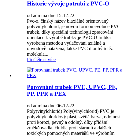
Historie vývoje potrubí z PVC-O
od admina dne 15-12-22
Pvc-o, čínský název biaxiálně orientovaný
polyvinylchlorid, je novou formou evoluce PVC
trubek, díky speciální technologii zpracování
orientace k výrobě trubky je PVC-U trubka
vyrobená metodou vytlačování axiálně a
obvodově natažena, takže PVC dlouhý řetěz
molekula...
Přečtěte si více
Porovnání trubek PVC, UPVC, PE,
PP, PPR a PEX
od admina dne 06-12-22
Poly(vinylchlorid) Poly(vinylchlorid) PVC je
polyvinylchloridový plast, světlá barva, odolnost
proti korozi, pevný a odolný, díky přidání
změkčovadla, činidla proti stárnutí a dalších
toxických pomocných materiálů ve výrobním