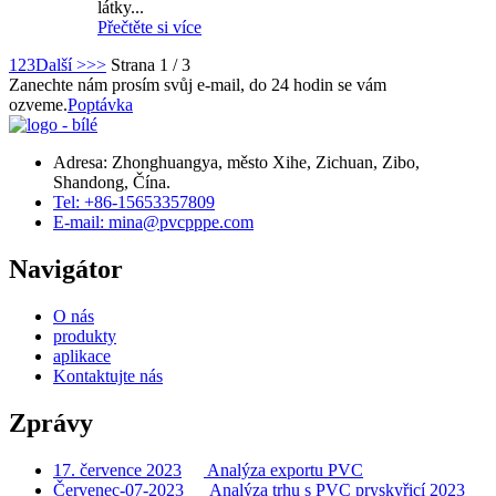
látky...
Přečtěte si více
1
2
3
Další >
>>
Strana 1 / 3
Zanechte nám prosím svůj e-mail, do 24 hodin se vám
ozveme.
Poptávka
Adresa: Zhonghuangya, město Xihe, Zichuan, Zibo,
Shandong, Čína.
Tel: +86-15653357809
E-mail: mina@pvcpppe.com
Navigátor
O nás
produkty
aplikace
Kontaktujte nás
Zprávy
17. července 2023
Analýza exportu PVC
Červenec-07-2023
Analýza trhu s PVC pryskyřicí 2023