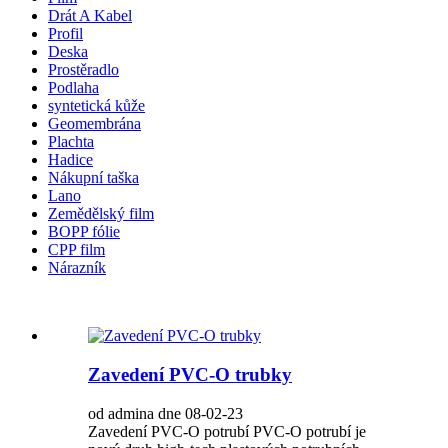
Drát A Kabel
Profil
Deska
Prostěradlo
Podlaha
syntetická kůže
Geomembrána
Plachta
Hadice
Nákupní taška
Lano
Zemědělský film
BOPP fólie
CPP film
Nárazník
Zavedení PVC-O trubky
od admina dne 08-02-23
Zavedení PVC-O potrubí PVC-O potrubí je