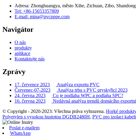
Adresa: Zhonghuangya, město Xihe, Zichuan, Zibo, Shandong,
Tel: +86-15653357809
E-mail: mina@pvcpppe.com
Navigátor
O nás
produkty
aplikace
Kontaktujte nás
Zprávy
17. července 2023
Analýza exportu PVC
Červenec-07-2023
Analýza trhu s PVC pryskyřicí 2023
24. června 2023
Co je podlaha WPC a podlaha SPC?
16. června 2023
Nedávná analýza trendů domácího exportní
© Copyright - 2020-2023: Všechna práva vyhrazena.
Horké produkt
Polyetylen s vysokou hustotou DGDB2480H
,
PVC pro izolaci kabel
Poslat e-mailem
WhatsApp