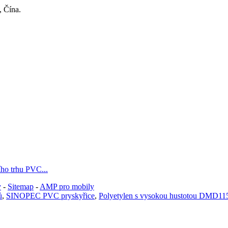
 Čína.
ho trhu PVC...
y
-
Sitemap
-
AMP pro mobily
ů
,
SINOPEC PVC pryskyřice
,
Polyetylen s vysokou hustotou DMD11