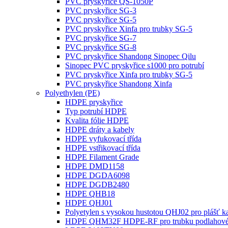
PVC pryskyřice QS-1050P
PVC pryskyřice SG-3
PVC pryskyřice SG-5
PVC pryskyřice Xinfa pro trubky SG-5
PVC pryskyřice SG-7
PVC pryskyřice SG-8
PVC pryskyřice Shandong Sinopec Qilu
Sinopec PVC pryskyřice s1000 pro potrubí
PVC pryskyřice Xinfa pro trubky SG-5
PVC pryskyřice Shandong Xinfa
Polyethylen (PE)
HDPE pryskyřice
Typ potrubí HDPE
Kvalita fólie HDPE
HDPE dráty a kabely
HDPE vyfukovací třída
HDPE vstřikovací třída
HDPE Filament Grade
HDPE DMD1158
HDPE DGDA6098
HDPE DGDB2480
HDPE QHB18
HDPE QHJ01
Polyetylen s vysokou hustotou QHJ02 pro plášť k
HDPE QHM32F HDPE-RF pro trubku podlahovéh