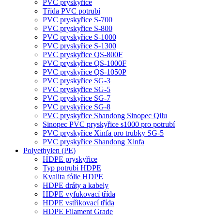
PVC pryskyřice
Třída PVC potrubí
PVC pryskyřice S-700
PVC pryskyřice S-800
PVC pryskyřice S-1000
PVC pryskyřice S-1300
PVC pryskyřice QS-800F
PVC pryskyřice QS-1000F
PVC pryskyřice QS-1050P
PVC pryskyřice SG-3
PVC pryskyřice SG-5
PVC pryskyřice SG-7
PVC pryskyřice SG-8
PVC pryskyřice Shandong Sinopec Qilu
Sinopec PVC pryskyřice s1000 pro potrubí
PVC pryskyřice Xinfa pro trubky SG-5
PVC pryskyřice Shandong Xinfa
Polyethylen (PE)
HDPE pryskyřice
Typ potrubí HDPE
Kvalita fólie HDPE
HDPE dráty a kabely
HDPE vyfukovací třída
HDPE vstřikovací třída
HDPE Filament Grade