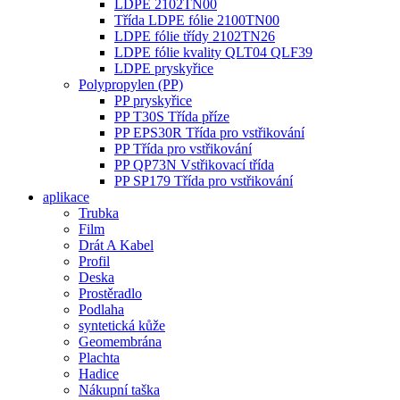
LDPE 2102TN00
Třída LDPE fólie 2100TN00
LDPE fólie třídy 2102TN26
LDPE fólie kvality QLT04 QLF39
LDPE pryskyřice
Polypropylen (PP)
PP pryskyřice
PP T30S Třída příze
PP EPS30R Třída pro vstřikování
PP Třída pro vstřikování
PP QP73N Vstřikovací třída
PP SP179 Třída pro vstřikování
aplikace
Trubka
Film
Drát A Kabel
Profil
Deska
Prostěradlo
Podlaha
syntetická kůže
Geomembrána
Plachta
Hadice
Nákupní taška