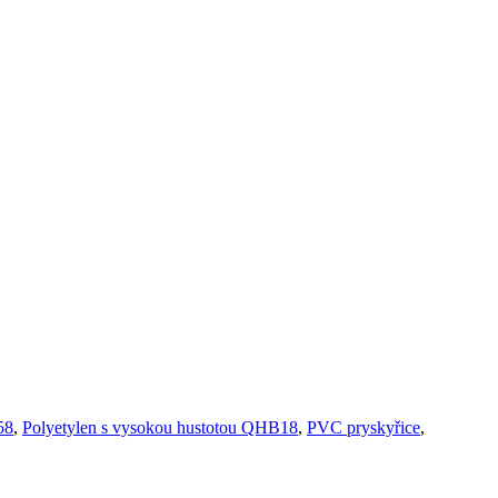
58
,
Polyetylen s vysokou hustotou QHB18
,
PVC pryskyřice
,