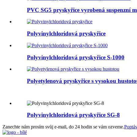
PVC SG5 pryskyřice vyrobená suspenzní 
Polyvinylchloridová pryskyřice
Polyvinylchloridová pryskyřice S-1000
Polyetylenová pryskyřice s vysokou hustot
Polyvinylchloridová pryskyřice SG-8
Zanechte nám prosím svůj e-mail, do 24 hodin se vám ozveme.
Poptá