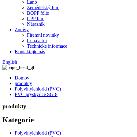
Lano
Zemědělský film
BOPP fólie
CPP film
Nárazník
Zprávy
Firemní novinky
Cena a trh
Technické informace
Kontaktujte nás
English
Domov
produkty
Polyvinylchlorid (PVC)
PVC pryskyřice SG-8
produkty
Kategorie
Polyvinylchlorid (PVC)