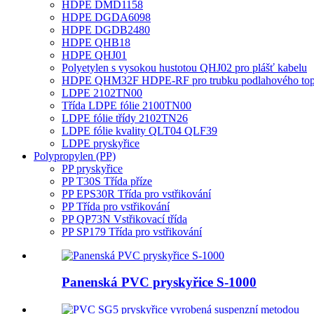
HDPE DMD1158
HDPE DGDA6098
HDPE DGDB2480
HDPE QHB18
HDPE QHJ01
Polyetylen s vysokou hustotou QHJ02 pro plášť kabelu
HDPE QHM32F HDPE-RF pro trubku podlahového top
LDPE 2102TN00
Třída LDPE fólie 2100TN00
LDPE fólie třídy 2102TN26
LDPE fólie kvality QLT04 QLF39
LDPE pryskyřice
Polypropylen (PP)
PP pryskyřice
PP T30S Třída příze
PP EPS30R Třída pro vstřikování
PP Třída pro vstřikování
PP QP73N Vstřikovací třída
PP SP179 Třída pro vstřikování
Panenská PVC pryskyřice S-1000