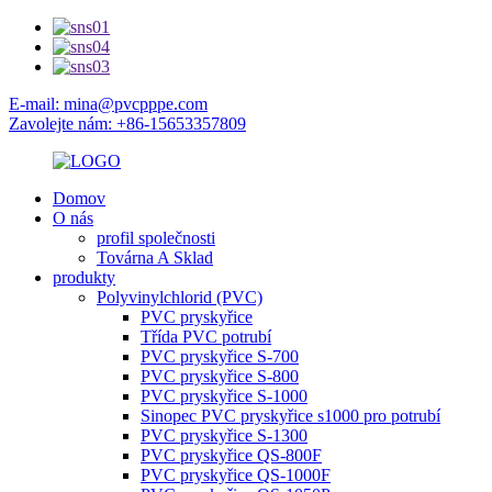
E-mail: mina@pvcpppe.com
Zavolejte nám: +86-15653357809
Domov
O nás
profil společnosti
Továrna A Sklad
produkty
Polyvinylchlorid (PVC)
PVC pryskyřice
Třída PVC potrubí
PVC pryskyřice S-700
PVC pryskyřice S-800
PVC pryskyřice S-1000
Sinopec PVC pryskyřice s1000 pro potrubí
PVC pryskyřice S-1300
PVC pryskyřice QS-800F
PVC pryskyřice QS-1000F