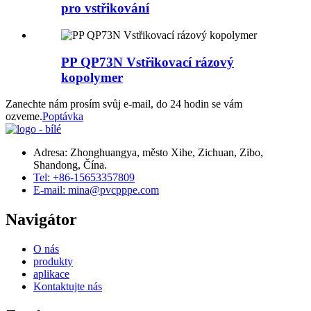
pro vstřikování
PP QP73N Vstřikovací rázový
kopolymer
Zanechte nám prosím svůj e-mail, do 24 hodin se vám
ozveme.
Poptávka
Adresa: Zhonghuangya, město Xihe, Zichuan, Zibo,
Shandong, Čína.
Tel: +86-15653357809
E-mail: mina@pvcpppe.com
Navigátor
O nás
produkty
aplikace
Kontaktujte nás