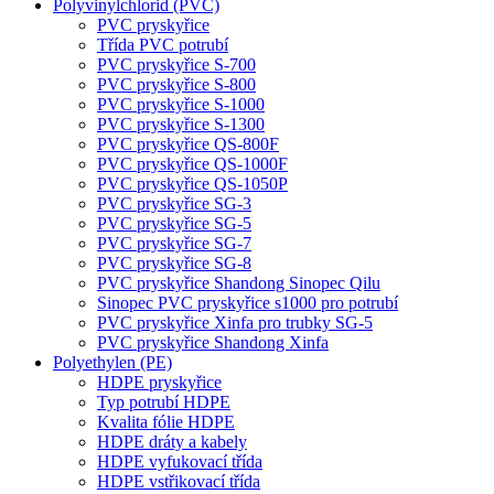
Polyvinylchlorid (PVC)
PVC pryskyřice
Třída PVC potrubí
PVC pryskyřice S-700
PVC pryskyřice S-800
PVC pryskyřice S-1000
PVC pryskyřice S-1300
PVC pryskyřice QS-800F
PVC pryskyřice QS-1000F
PVC pryskyřice QS-1050P
PVC pryskyřice SG-3
PVC pryskyřice SG-5
PVC pryskyřice SG-7
PVC pryskyřice SG-8
PVC pryskyřice Shandong Sinopec Qilu
Sinopec PVC pryskyřice s1000 pro potrubí
PVC pryskyřice Xinfa pro trubky SG-5
PVC pryskyřice Shandong Xinfa
Polyethylen (PE)
HDPE pryskyřice
Typ potrubí HDPE
Kvalita fólie HDPE
HDPE dráty a kabely
HDPE vyfukovací třída
HDPE vstřikovací třída