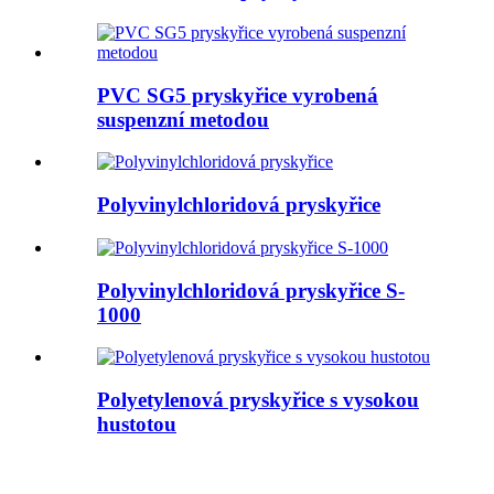
PVC SG5 pryskyřice vyrobená
suspenzní metodou
Polyvinylchloridová pryskyřice
Polyvinylchloridová pryskyřice S-
1000
Polyetylenová pryskyřice s vysokou
hustotou