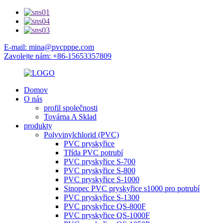
E-mail: mina@pvcpppe.com
Zavolejte nám: +86-15653357809
Domov
O nás
profil společnosti
Továrna A Sklad
produkty
Polyvinylchlorid (PVC)
PVC pryskyřice
Třída PVC potrubí
PVC pryskyřice S-700
PVC pryskyřice S-800
PVC pryskyřice S-1000
Sinopec PVC pryskyřice s1000 pro potrubí
PVC pryskyřice S-1300
PVC pryskyřice QS-800F
PVC pryskyřice QS-1000F