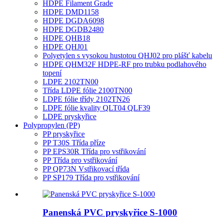
HDPE Filament Grade
HDPE DMD1158
HDPE DGDA6098
HDPE DGDB2480
HDPE QHB18
HDPE QHJ01
Polyetylen s vysokou hustotou QHJ02 pro plášť kabelu
HDPE QHM32F HDPE-RF pro trubku podlahového
topení
LDPE 2102TN00
Třída LDPE fólie 2100TN00
LDPE fólie třídy 2102TN26
LDPE fólie kvality QLT04 QLF39
LDPE pryskyřice
Polypropylen (PP)
PP pryskyřice
PP T30S Třída příze
PP EPS30R Třída pro vstřikování
PP Třída pro vstřikování
PP QP73N Vstřikovací třída
PP SP179 Třída pro vstřikování
Panenská PVC pryskyřice S-1000