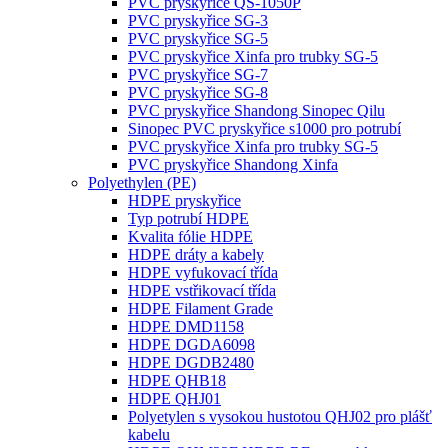
PVC pryskyřice QS-1050P
PVC pryskyřice SG-3
PVC pryskyřice SG-5
PVC pryskyřice Xinfa pro trubky SG-5
PVC pryskyřice SG-7
PVC pryskyřice SG-8
PVC pryskyřice Shandong Sinopec Qilu
Sinopec PVC pryskyřice s1000 pro potrubí
PVC pryskyřice Xinfa pro trubky SG-5
PVC pryskyřice Shandong Xinfa
Polyethylen (PE)
HDPE pryskyřice
Typ potrubí HDPE
Kvalita fólie HDPE
HDPE dráty a kabely
HDPE vyfukovací třída
HDPE vstřikovací třída
HDPE Filament Grade
HDPE DMD1158
HDPE DGDA6098
HDPE DGDB2480
HDPE QHB18
HDPE QHJ01
Polyetylen s vysokou hustotou QHJ02 pro plášť
kabelu