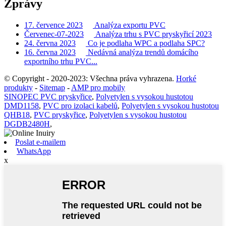
Zprávy
17. července 2023
Analýza exportu PVC
Červenec-07-2023
Analýza trhu s PVC pryskyřicí 2023
24. června 2023
Co je podlaha WPC a podlaha SPC?
16. června 2023
Nedávná analýza trendů domácího
exportního trhu PVC...
© Copyright - 2020-2023: Všechna práva vyhrazena.
Horké
produkty
-
Sitemap
-
AMP pro mobily
SINOPEC PVC pryskyřice
,
Polyetylen s vysokou hustotou
DMD1158
,
PVC pro izolaci kabelů
,
Polyetylen s vysokou hustotou
QHB18
,
PVC pryskyřice
,
Polyetylen s vysokou hustotou
DGDB2480H
,
Poslat e-mailem
WhatsApp
x