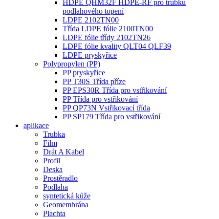
HDPE QHM32F HDPE-RF pro trubku
podlahového topení
LDPE 2102TN00
Třída LDPE fólie 2100TN00
LDPE fólie třídy 2102TN26
LDPE fólie kvality QLT04 QLF39
LDPE pryskyřice
Polypropylen (PP)
PP pryskyřice
PP T30S Třída příze
PP EPS30R Třída pro vstřikování
PP Třída pro vstřikování
PP QP73N Vstřikovací třída
PP SP179 Třída pro vstřikování
aplikace
Trubka
Film
Drát A Kabel
Profil
Deska
Prostěradlo
Podlaha
syntetická kůže
Geomembrána
Plachta