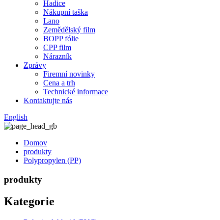
Hadice
Nákupní taška
Lano
Zemědělský film
BOPP fólie
CPP film
Nárazník
Zprávy
Firemní novinky
Cena a trh
Technické informace
Kontaktujte nás
English
Domov
produkty
Polypropylen (PP)
produkty
Kategorie