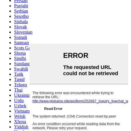
Persian
Punjabi
Serbian
Sesotho
Sinhala
Slovak
Slovenian
Somali
Samoan
Scots Gaelic
Shona
Sindhi
Sundanese
Swahili
Tajik
Tamil
Telugu
Thai
Ukrainian
Urdu
Uzbek
Vietnamese
Welsh
Xhosa
Yiddish