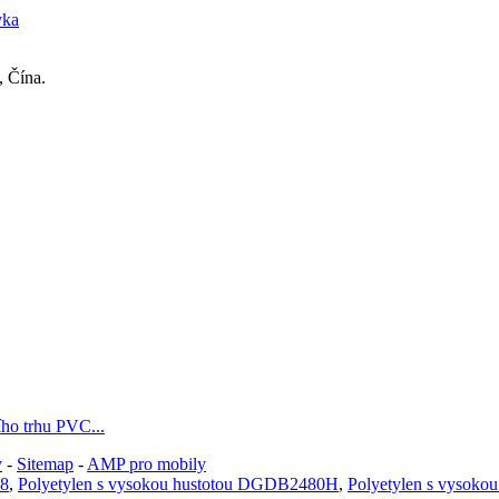
vka
 Čína.
ho trhu PVC...
y
-
Sitemap
-
AMP pro mobily
58
,
Polyetylen s vysokou hustotou DGDB2480H
,
Polyetylen s vysoko