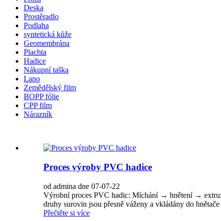
Deska
Prostěradlo
Podlaha
syntetická kůže
Geomembrána
Plachta
Hadice
Nákupní taška
Lano
Zemědělský film
BOPP fólie
CPP film
Nárazník
Proces výroby PVC hadice
od admina dne 07-07-22
Výrobní proces PVC hadic: Míchání → hnětení → extruz
druhy surovin jsou přesně váženy a vkládány do hnětače 
Přečtěte si více