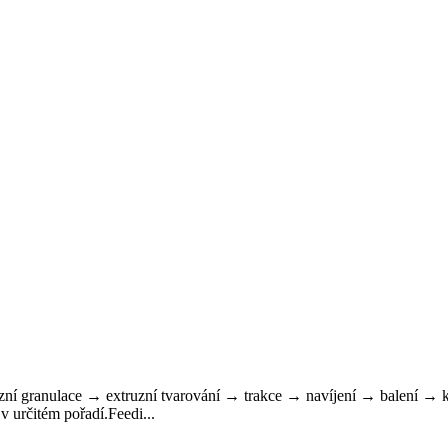
ní granulace → extruzní tvarování → trakce → navíjení → balení → k
v určitém pořadí.Feedi...