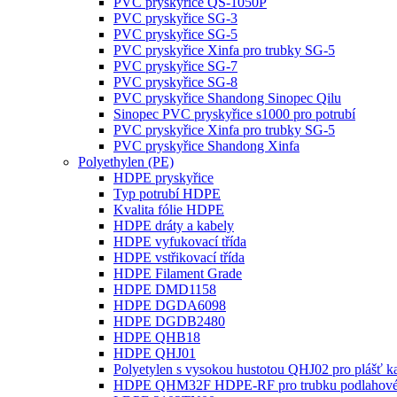
PVC pryskyřice QS-1050P
PVC pryskyřice SG-3
PVC pryskyřice SG-5
PVC pryskyřice Xinfa pro trubky SG-5
PVC pryskyřice SG-7
PVC pryskyřice SG-8
PVC pryskyřice Shandong Sinopec Qilu
Sinopec PVC pryskyřice s1000 pro potrubí
PVC pryskyřice Xinfa pro trubky SG-5
PVC pryskyřice Shandong Xinfa
Polyethylen (PE)
HDPE pryskyřice
Typ potrubí HDPE
Kvalita fólie HDPE
HDPE dráty a kabely
HDPE vyfukovací třída
HDPE vstřikovací třída
HDPE Filament Grade
HDPE DMD1158
HDPE DGDA6098
HDPE DGDB2480
HDPE QHB18
HDPE QHJ01
Polyetylen s vysokou hustotou QHJ02 pro plášť k
HDPE QHM32F HDPE-RF pro trubku podlahovéh