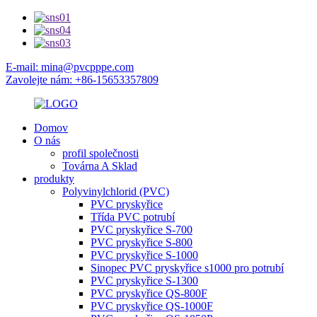
E-mail: mina@pvcpppe.com
Zavolejte nám: +86-15653357809
Domov
O nás
profil společnosti
Továrna A Sklad
produkty
Polyvinylchlorid (PVC)
PVC pryskyřice
Třída PVC potrubí
PVC pryskyřice S-700
PVC pryskyřice S-800
PVC pryskyřice S-1000
Sinopec PVC pryskyřice s1000 pro potrubí
PVC pryskyřice S-1300
PVC pryskyřice QS-800F
PVC pryskyřice QS-1000F