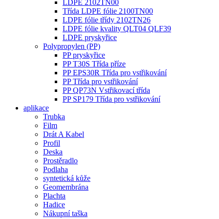
LDPE 2102TN00
Třída LDPE fólie 2100TN00
LDPE fólie třídy 2102TN26
LDPE fólie kvality QLT04 QLF39
LDPE pryskyřice
Polypropylen (PP)
PP pryskyřice
PP T30S Třída příze
PP EPS30R Třída pro vstřikování
PP Třída pro vstřikování
PP QP73N Vstřikovací třída
PP SP179 Třída pro vstřikování
aplikace
Trubka
Film
Drát A Kabel
Profil
Deska
Prostěradlo
Podlaha
syntetická kůže
Geomembrána
Plachta
Hadice
Nákupní taška