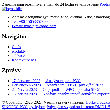
Zanechte nám prosím svůj e-mail, do 24 hodin se vám ozveme.
Poptá
Adresa: Zhonghuangya, město Xihe, Zichuan, Zibo, Shandong,
Tel: +86-15653357809
E-mail: mina@pvcpppe.com
Navigátor
O nás
produkty
aplikace
Kontaktujte nás
Zprávy
17. července 2023
Analýza exportu PVC
Červenec-07-2023
Analýza trhu s PVC pryskyřicí 2023
24. června 2023
Co je podlaha WPC a podlaha SPC?
16. června 2023
Nedávná analýza trendů domácího exportní
© Copyright - 2020-2023: Všechna práva vyhrazena.
Horké produkt
SINOPEC PVC pryskyřice
,
Polyetylen s vysokou hustotou DMD11