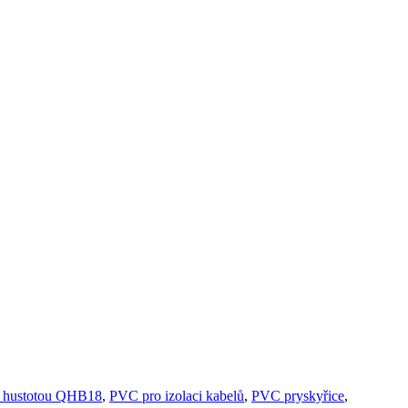
u hustotou QHB18
,
PVC pro izolaci kabelů
,
PVC pryskyřice
,