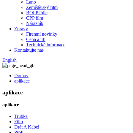
Lano
Zemědělský film
BOPP fólie
CPP film
Nárazník
Zprávy
Firemní novinky
Cena a trh
Technické informace
Kontaktujte nás
English
Domov
aplikace
aplikace
aplikace
Trubka
Film
Drát A Kabel
Profil