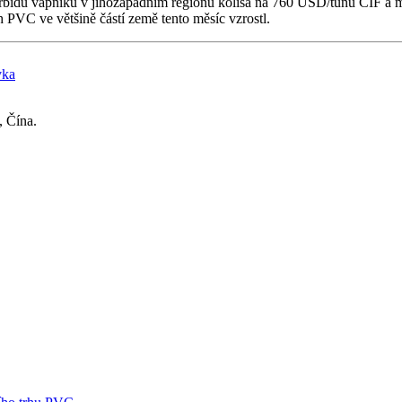
rbidu vápníku v jihozápadním regionu kolísá na 760 USD/tunu CIF a m
 PVC ve většině částí země tento měsíc vzrostl.
vka
 Čína.