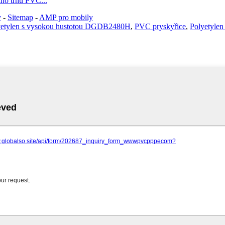
ho trhu PVC...
y
-
Sitemap
-
AMP pro mobily
yetylen s vysokou hustotou DGDB2480H
,
PVC pryskyřice
,
Polyetyle