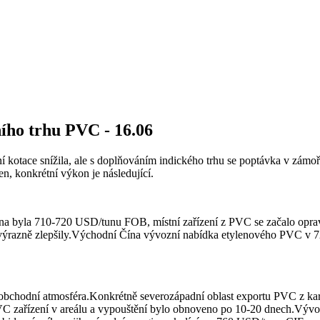
ího trhu PVC - 16.06
í kotace snížila, ale s doplňováním indického trhu se poptávka v zámoř
, konkrétní výkon je následující.
ena byla 710-720 USD/tunu FOB, místní zařízení z PVC se začalo oprav
u výrazně zlepšily.Východní Čína vývozní nabídka etylenového PVC v
 obchodní atmosféra.Konkrétně severozápadní oblast exportu PVC z k
VC zařízení v areálu a vypouštění bylo obnoveno po 10-20 dnech.Výv