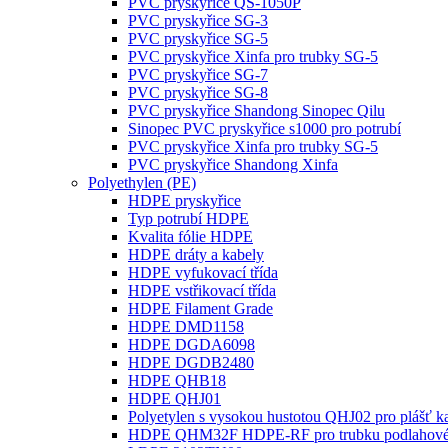
PVC pryskyřice QS-1050P
PVC pryskyřice SG-3
PVC pryskyřice SG-5
PVC pryskyřice Xinfa pro trubky SG-5
PVC pryskyřice SG-7
PVC pryskyřice SG-8
PVC pryskyřice Shandong Sinopec Qilu
Sinopec PVC pryskyřice s1000 pro potrubí
PVC pryskyřice Xinfa pro trubky SG-5
PVC pryskyřice Shandong Xinfa
Polyethylen (PE)
HDPE pryskyřice
Typ potrubí HDPE
Kvalita fólie HDPE
HDPE dráty a kabely
HDPE vyfukovací třída
HDPE vstřikovací třída
HDPE Filament Grade
HDPE DMD1158
HDPE DGDA6098
HDPE DGDB2480
HDPE QHB18
HDPE QHJ01
Polyetylen s vysokou hustotou QHJ02 pro plášť k
HDPE QHM32F HDPE-RF pro trubku podlahovéh