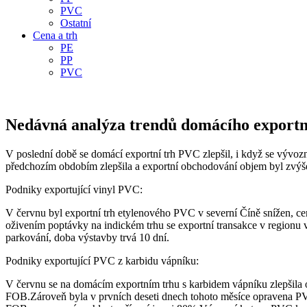
PVC
Ostatní
Cena a trh
PE
PP
PVC
Nedávná analýza trendů domácího exportn
V poslední době se domácí exportní trh PVC zlepšil, i když se vývozn
předchozím obdobím zlepšila a exportní obchodování objem byl zvýšen
Podniky exportující vinyl PVC:
V červnu byl exportní trh etylenového PVC v severní Číně snížen, c
oživením poptávky na indickém trhu se exportní transakce v region
parkování, doba výstavby trvá 10 dní.
Podniky exportující PVC z karbidu vápníku:
V červnu se na domácím exportním trhu s karbidem vápníku zlepšila
FOB.Zároveň byla v prvních deseti dnech tohoto měsíce opravena P