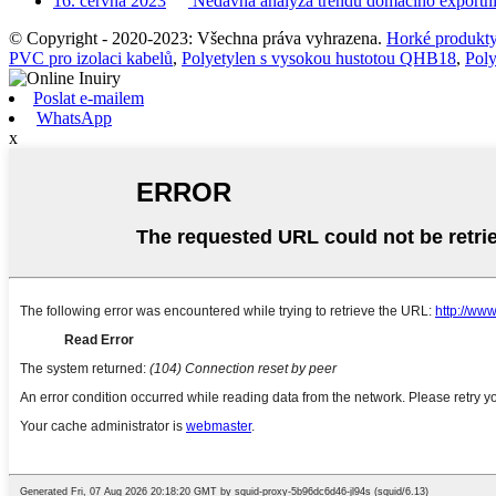
16. června 2023
Nedávná analýza trendů domácího exportní
© Copyright - 2020-2023: Všechna práva vyhrazena.
Horké produkt
PVC pro izolaci kabelů
,
Polyetylen s vysokou hustotou QHB18
,
Pol
Poslat e-mailem
WhatsApp
x