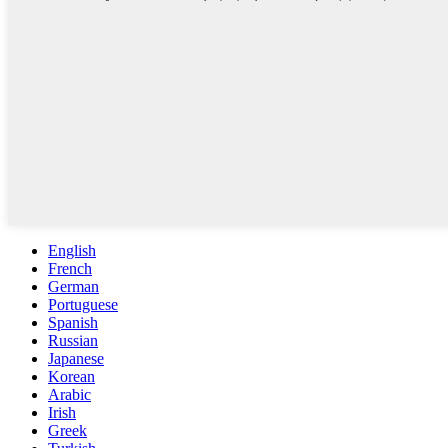
English
French
German
Portuguese
Spanish
Russian
Japanese
Korean
Arabic
Irish
Greek