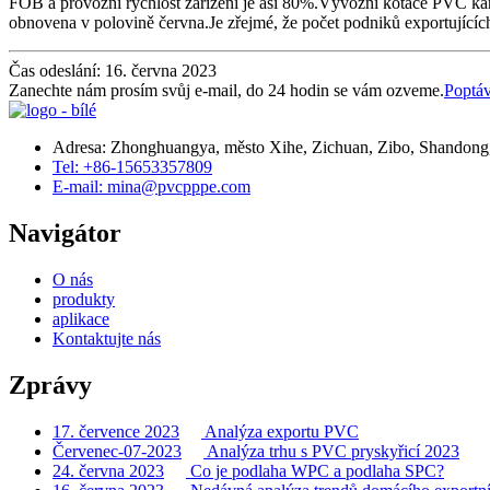
FOB a provozní rychlost zařízení je asi 80%.Vývozní kotace PVC ka
obnovena v polovině června.Je zřejmé, že počet podniků exportujících
Čas odeslání: 16. června 2023
Zanechte nám prosím svůj e-mail, do 24 hodin se vám ozveme.
Poptá
Adresa: Zhonghuangya, město Xihe, Zichuan, Zibo, Shandong,
Tel: +86-15653357809
E-mail: mina@pvcpppe.com
Navigátor
O nás
produkty
aplikace
Kontaktujte nás
Zprávy
17. července 2023
Analýza exportu PVC
Červenec-07-2023
Analýza trhu s PVC pryskyřicí 2023
24. června 2023
Co je podlaha WPC a podlaha SPC?