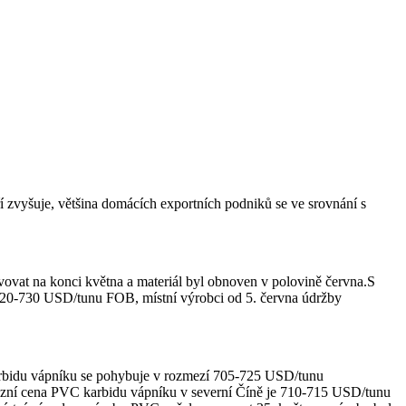
í zvyšuje, většina domácích exportních podniků se ve srovnání s
ovat na konci května a materiál byl obnoven v polovině června.S
 720-730 USD/tunu FOB, místní výrobci od 5. června údržby
arbidu vápníku se pohybuje v rozmezí 705-725 USD/tunu
ozní cena PVC karbidu vápníku v severní Číně je 710-715 USD/tunu