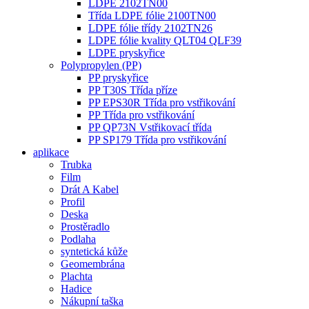
LDPE 2102TN00
Třída LDPE fólie 2100TN00
LDPE fólie třídy 2102TN26
LDPE fólie kvality QLT04 QLF39
LDPE pryskyřice
Polypropylen (PP)
PP pryskyřice
PP T30S Třída příze
PP EPS30R Třída pro vstřikování
PP Třída pro vstřikování
PP QP73N Vstřikovací třída
PP SP179 Třída pro vstřikování
aplikace
Trubka
Film
Drát A Kabel
Profil
Deska
Prostěradlo
Podlaha
syntetická kůže
Geomembrána
Plachta
Hadice
Nákupní taška