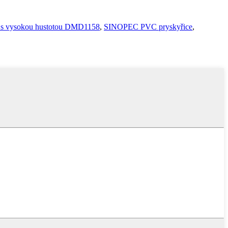
n s vysokou hustotou DMD1158
,
SINOPEC PVC pryskyřice
,