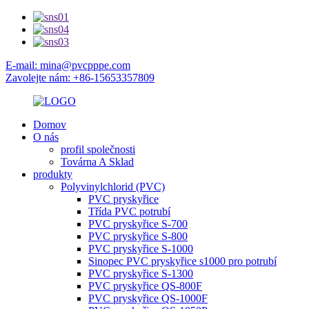
E-mail: mina@pvcpppe.com
Zavolejte nám: +86-15653357809
Domov
O nás
profil společnosti
Továrna A Sklad
produkty
Polyvinylchlorid (PVC)
PVC pryskyřice
Třída PVC potrubí
PVC pryskyřice S-700
PVC pryskyřice S-800
PVC pryskyřice S-1000
Sinopec PVC pryskyřice s1000 pro potrubí
PVC pryskyřice S-1300
PVC pryskyřice QS-800F
PVC pryskyřice QS-1000F