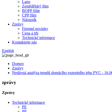
Lano
Zemědělský film
BOPP fólie
CPP film
Nárazník
Zprávy
Firemní novinky
Cena a trh
Technické informace
Kontaktujte nás
English
Domov
Zprávy
Nedávná analýza trendů domácího exportního trhu PVC - 16.0
zprávy
Zprávy
Technické informace
PE
PP