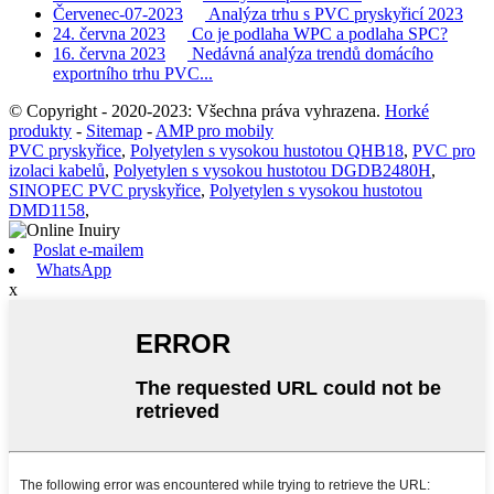
Červenec-07-2023
Analýza trhu s PVC pryskyřicí 2023
24. června 2023
Co je podlaha WPC a podlaha SPC?
16. června 2023
Nedávná analýza trendů domácího
exportního trhu PVC...
© Copyright - 2020-2023: Všechna práva vyhrazena.
Horké
produkty
-
Sitemap
-
AMP pro mobily
PVC pryskyřice
,
Polyetylen s vysokou hustotou QHB18
,
PVC pro
izolaci kabelů
,
Polyetylen s vysokou hustotou DGDB2480H
,
SINOPEC PVC pryskyřice
,
Polyetylen s vysokou hustotou
DMD1158
,
Poslat e-mailem
WhatsApp
x