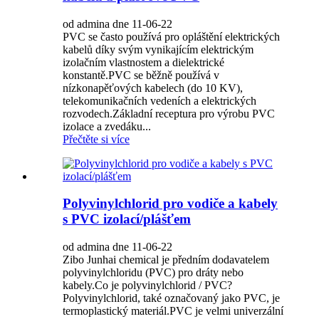
od admina dne 11-06-22
PVC se často používá pro opláštění elektrických
kabelů díky svým vynikajícím elektrickým
izolačním vlastnostem a dielektrické
konstantě.PVC se běžně používá v
nízkonapěťových kabelech (do 10 KV),
telekomunikačních vedeních a elektrických
rozvodech.Základní receptura pro výrobu PVC
izolace a zvedáku...
Přečtěte si více
Polyvinylchlorid pro vodiče a kabely
s PVC izolací/plášťem
od admina dne 11-06-22
Zibo Junhai chemical je předním dodavatelem
polyvinylchloridu (PVC) pro dráty nebo
kabely.Co je polyvinylchlorid / PVC?
Polyvinylchlorid, také označovaný jako PVC, je
termoplastický materiál.PVC je velmi univerzální