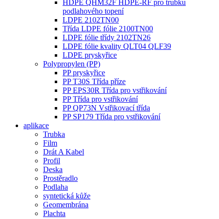
HDPE QHM32F HDPE-RF pro trubku
podlahového topení
LDPE 2102TN00
Třída LDPE fólie 2100TN00
LDPE fólie třídy 2102TN26
LDPE fólie kvality QLT04 QLF39
LDPE pryskyřice
Polypropylen (PP)
PP pryskyřice
PP T30S Třída příze
PP EPS30R Třída pro vstřikování
PP Třída pro vstřikování
PP QP73N Vstřikovací třída
PP SP179 Třída pro vstřikování
aplikace
Trubka
Film
Drát A Kabel
Profil
Deska
Prostěradlo
Podlaha
syntetická kůže
Geomembrána
Plachta