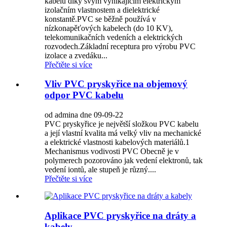
kabelů díky svým vynikajícím elektrickým
izolačním vlastnostem a dielektrické
konstantě.PVC se běžně používá v
nízkonapěťových kabelech (do 10 KV),
telekomunikačních vedeních a elektrických
rozvodech.Základní receptura pro výrobu PVC
izolace a zvedáku...
Přečtěte si více
Vliv PVC pryskyřice na objemový
odpor PVC kabelu
od admina dne 09-09-22
PVC pryskyřice je největší složkou PVC kabelu
a její vlastní kvalita má velký vliv na mechanické
a elektrické vlastnosti kabelových materiálů.1
Mechanismus vodivosti PVC Obecně je v
polymerech pozorováno jak vedení elektronů, tak
vedení iontů, ale stupeň je různý....
Přečtěte si více
Aplikace PVC pryskyřice na dráty a
kabely