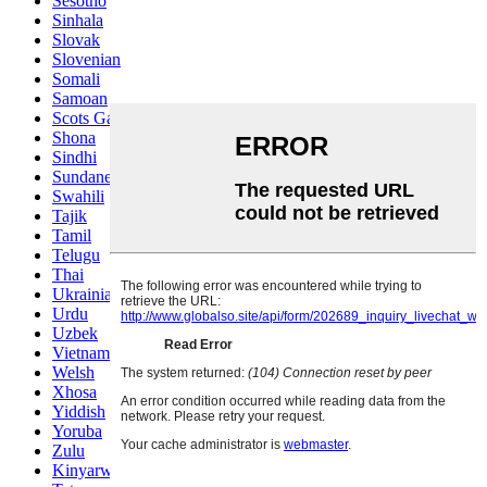
Sesotho
Sinhala
Slovak
Slovenian
Somali
Samoan
Scots Gaelic
Shona
Sindhi
Sundanese
Swahili
Tajik
Tamil
Telugu
Thai
Ukrainian
Urdu
Uzbek
Vietnamese
Welsh
Xhosa
Yiddish
Yoruba
Zulu
Kinyarwanda