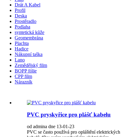
Drát A Kabel
Profil
Deska
Prostěradlo
Podlaha
syntetická kůže
Geomembrána
Plachta
Hadice
Nákupní taška
Lano
Zemědělský film
BOPP fólie
CPP film
Nárazník
PVC pryskyřice pro plášť kabelu
od admina dne 13-01-23
PVC se často používá pro opláštění elektrických