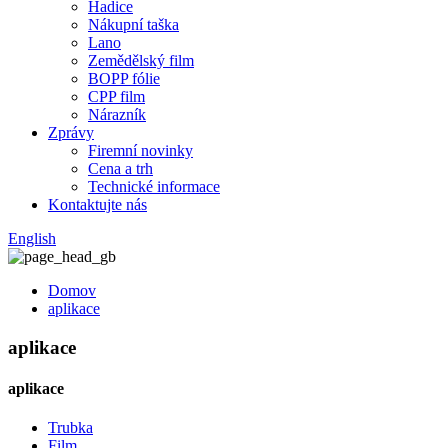
Hadice
Nákupní taška
Lano
Zemědělský film
BOPP fólie
CPP film
Nárazník
Zprávy
Firemní novinky
Cena a trh
Technické informace
Kontaktujte nás
English
Domov
aplikace
aplikace
aplikace
Trubka
Film