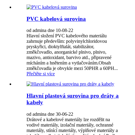
PVC kabelová surovina
od admina dne 10-08-22
Hlavní složení PVC kabelového materiálu
zahrnuje především: polyvinylchloridovou
pryskyřici, dioktylftalát, stabilizátor,
změkčovadlo, anorganické plnivo, plnivo,
mazivo, antioxidant, barvivo atd., připravené
mícháním a hnětením a vytlačováním.Obsah
změkčovadla je obvykle mezi 50PHR a 60PH...
Přečtěte si více
Hlavní plastová surovina pro dráty a
kabely
od admina dne 30-06-22
Drátové a kabelové materiály lze rozdělit na
vodivé materiály, izolační materiály, ochranné
materiály, stínící materiály, výplňové materiály a