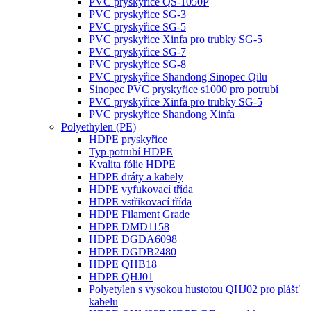
PVC pryskyřice QS-1050P
PVC pryskyřice SG-3
PVC pryskyřice SG-5
PVC pryskyřice Xinfa pro trubky SG-5
PVC pryskyřice SG-7
PVC pryskyřice SG-8
PVC pryskyřice Shandong Sinopec Qilu
Sinopec PVC pryskyřice s1000 pro potrubí
PVC pryskyřice Xinfa pro trubky SG-5
PVC pryskyřice Shandong Xinfa
Polyethylen (PE)
HDPE pryskyřice
Typ potrubí HDPE
Kvalita fólie HDPE
HDPE dráty a kabely
HDPE vyfukovací třída
HDPE vstřikovací třída
HDPE Filament Grade
HDPE DMD1158
HDPE DGDA6098
HDPE DGDB2480
HDPE QHB18
HDPE QHJ01
Polyetylen s vysokou hustotou QHJ02 pro plášť
kabelu