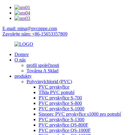
E-mail: mina@pvcpppe.com
Zavolejte nám: +86-15653357809
Domov
O nás
profil společnosti
Továrna A Sklad
produkty
Polyvinylchlorid (PVC)
PVC pryskyřice
Třída PVC potrubí
PVC pryskyřice S-700
PVC pryskyřice S-800
PVC pryskyřice S-1000
Sinopec PVC pryskyřice s1000 pro potrubí
PVC pryskyřice S-1300
PVC pryskyřice QS-800F
PVC pryskyřice QS-1000F