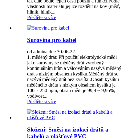
tak dále podle jejich částí použití a funkcí.Podle
vlastností materiálu jej lze rozdělit na kov (měď,
hliník, hliník...
Přečtěte si více
Surovina pro kabel
od admina dne 30-06-22
1. měděný drát: Při použití elektrolytické mědi
jako suroviny se měděný drát vyrobený
kontinuálním litím a válcováním nazývá měděný
drát s nízkým obsahem kyslíku.Měděný drát se
nazývá měděný drát bez kyslíku.Obsah kyslíku
měděného drátu s nízkým obsahem kyslíku je
100 ~ 250 ppm, obsah mědi je 99,9 ~ 9,95%,
vodivost...
Přečtěte si více
Složení: Směsi na izolaci drátů a
kabelů a plášťové PVC