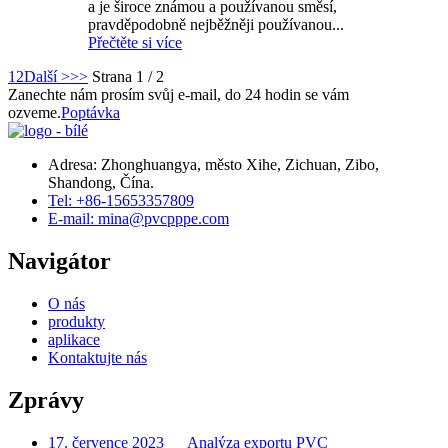
a je široce známou a používanou směsí,
pravděpodobně nejběžněji používanou...
Přečtěte si více
1
2
Další >
>>
Strana 1 / 2
Zanechte nám prosím svůj e-mail, do 24 hodin se vám
ozveme.
Poptávka
Adresa: Zhonghuangya, město Xihe, Zichuan, Zibo,
Shandong, Čína.
Tel: +86-15653357809
E-mail: mina@pvcpppe.com
Navigátor
O nás
produkty
aplikace
Kontaktujte nás
Zprávy
17. července 2023
Analýza exportu PVC